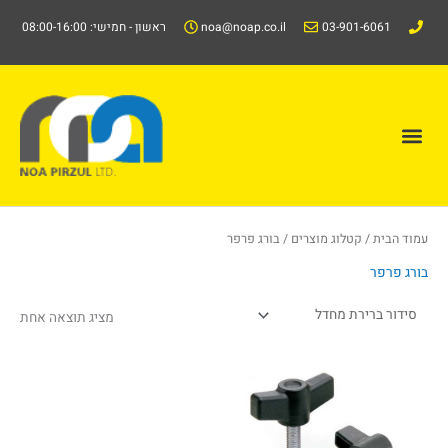
ילוג
03-901-6061
noa@noap.co.il
ראשון - חמישי: 08:00-16:00
תוכן
תפריט
קטלוג/Catalog
עמוד הבית
/
קטלוג מוצרים
/ בורג פרפר
בורג פרפר
מציג תוצאה אחת