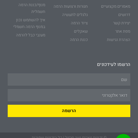
מנוף/כננת הרמה
מאמרים מקצועיים
חגורות ורצועות הרמה
חשמלית
דרושים
גלגלים לתעשיה
איך להשתמש נכון
יצירת קשר
ציוד הרמה
במנוף הרמה חשמלי
מפת אתר
שאקלים
מענבי כבל להרמה
הצהרת נגישות
כננת הרמה
הרשמו לעידכונים
Name
Email
הרשמה
© זכויות יוצרים נעה פרזול | כל הזכויות שמורות