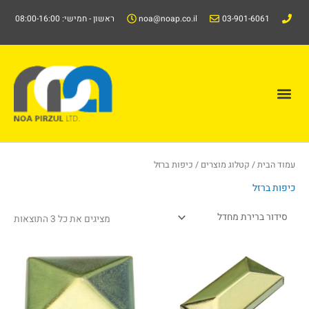
ילוג
03-901-6061
noa@noap.co.il
ראשון - חמישי: 08:00-16:00
תוכן
תפריט
קטלוג/Catalog
עמוד הבית
/
קטלוג מוצרים
/ כיפות ברזל
כיפות ברזל
מציגים את כל ⁦3⁩ התוצאות