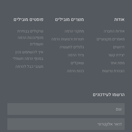
אודות
מוצרים מובילים
פוסטים מובילים
אודות החברה
מתקני הרמה
שיקולים בבחירת
מנוף/כננת הרמה
מאמרים מקצועיים
חגורות ורצועות הרמה
חשמלית
דרושים
גלגלים לתעשיה
איך להשתמש נכון
יצירת קשר
ציוד הרמה
במנוף הרמה חשמלי
מפת אתר
שאקלים
מענבי כבל להרמה
הצהרת נגישות
כננת הרמה
הרשמו לעידכונים
Name
Email