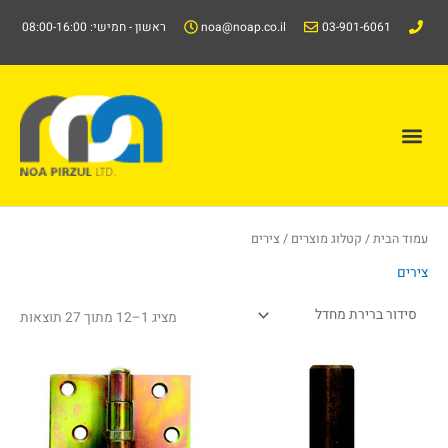
ילוג
03-901-6061
noa@noap.co.il
ראשון - חמישי: 08:00-16:00
תוכן
תפריט
קטלוג/Catalog
עמוד הבית
/
קטלוג מוצרים
/ צירים
צירים
מציג 1–12 מתוך 27 תוצאות