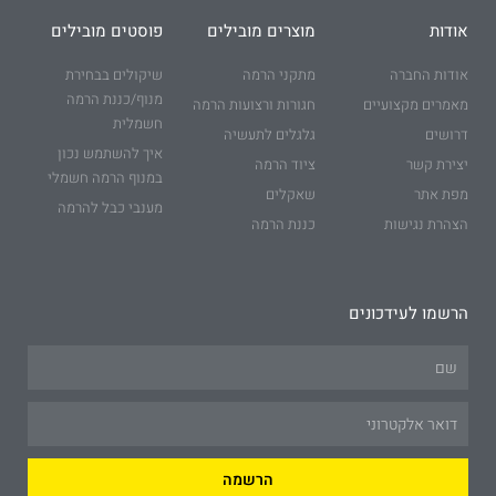
אודות
מוצרים מובילים
פוסטים מובילים
אודות החברה
מתקני הרמה
שיקולים בבחירת
מנוף/כננת הרמה
מאמרים מקצועיים
חגורות ורצועות הרמה
חשמלית
דרושים
גלגלים לתעשיה
איך להשתמש נכון
יצירת קשר
ציוד הרמה
במנוף הרמה חשמלי
מפת אתר
שאקלים
מענבי כבל להרמה
הצהרת נגישות
כננת הרמה
הרשמו לעידכונים
Name
Email
הרשמה