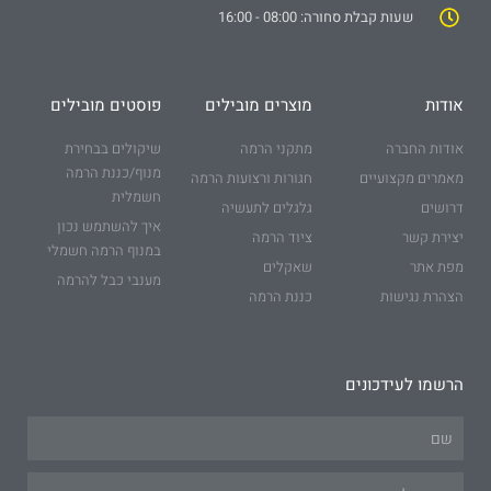
שעות קבלת סחורה: 08:00 - 16:00
אודות
מוצרים מובילים
פוסטים מובילים
אודות החברה
מתקני הרמה
שיקולים בבחירת
מנוף/כננת הרמה
מאמרים מקצועיים
חגורות ורצועות הרמה
חשמלית
דרושים
גלגלים לתעשיה
איך להשתמש נכון
יצירת קשר
ציוד הרמה
במנוף הרמה חשמלי
מפת אתר
שאקלים
מענבי כבל להרמה
הצהרת נגישות
כננת הרמה
הרשמו לעידכונים
Name
Email