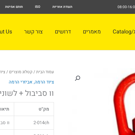
תעודת אחריות
ISO
חותם אמינות
Cat
מאמרים
דרושים
צור קשר
ut Us
עמוד הבית
/
קטלוג מוצרים
/
ציו
ציוד הרמה, אביזרי הרמה
וו סביבול + לשונ
מק"ט
תיאור
2-014ch
וו סבי