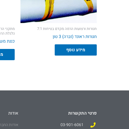
חגורות ורצועות הרמה מקדם בטיחות 7:1
מתקני הרמ
גלגלת הרמ
חגורות ראונד (זברה) 3 טון
כננת משי
מידע נוסף
מי
פרטי התקשרות
אודות
03-901-6061
אודות החבר