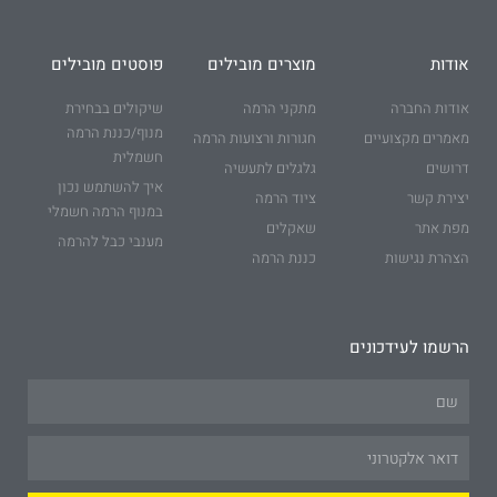
אודות
מוצרים מובילים
פוסטים מובילים
אודות החברה
מתקני הרמה
שיקולים בבחירת
מנוף/כננת הרמה
מאמרים מקצועיים
חגורות ורצועות הרמה
חשמלית
דרושים
גלגלים לתעשיה
איך להשתמש נכון
יצירת קשר
ציוד הרמה
במנוף הרמה חשמלי
מפת אתר
שאקלים
מענבי כבל להרמה
הצהרת נגישות
כננת הרמה
הרשמו לעידכונים
Name
Email