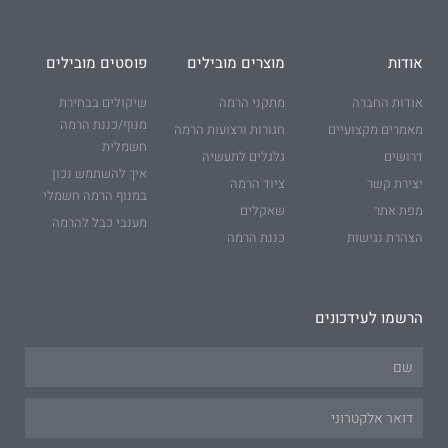
אודות
מוצרים מובילים
פוסטים מובילים
אודות החברה
מתקני הרמה
שיקולים בבחירת
מנוף/כננת הרמה
מאמרים מקצועיים
חגורות ורצועות הרמה
חשמלית
דרושים
גלגלים לתעשיה
איך להשתמש נכון
יצירת קשר
ציוד הרמה
במנוף הרמה חשמלי
מפת אתר
שאקלים
מענבי כבל להרמה
הצהרת נגישות
כננת הרמה
הרשמו לעידכונים
Name
Email