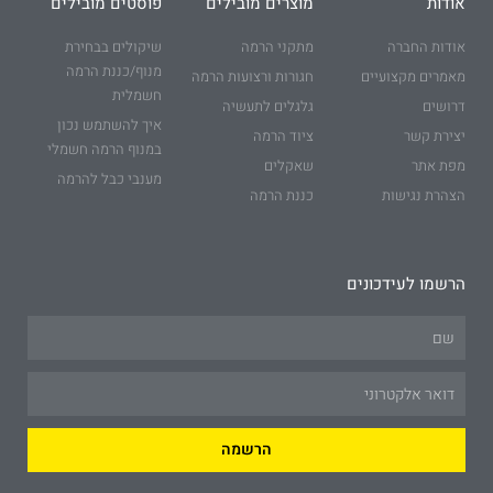
אודות
מוצרים מובילים
פוסטים מובילים
אודות החברה
מתקני הרמה
שיקולים בבחירת
מנוף/כננת הרמה
מאמרים מקצועיים
חגורות ורצועות הרמה
חשמלית
דרושים
גלגלים לתעשיה
איך להשתמש נכון
יצירת קשר
ציוד הרמה
במנוף הרמה חשמלי
מפת אתר
שאקלים
מענבי כבל להרמה
הצהרת נגישות
כננת הרמה
הרשמו לעידכונים
Name
Email
הרשמה